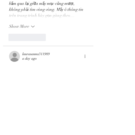
bấm qua lại giữa mấy mục cũng mượt, 
không phải tìm vòng vòng. Mấy ô thông tin 
trên trang trình bày gọn gàng theo…
Show More
Like
Reply
laurasanms311989
a day ago
GO88
 dạo này mình thấy nhắc nhiều nên 
cũng bấm vào xem thử cho biết thôi. Mình 
không đăng ký hay làm gì cả, chỉ lướt xem 
trang trông thế nào và bố cục có dễ nhìn 
không. Ấn tượng ban đầu là giao diện khá 
gọn, nhìn “sạch” và không bị rối chữ, kiểu 
mở ra là biết nên nhìn chỗ nào trước. Mình 
thấy có phần Recent Posts với đúng bài 
“Welcome to WordPress” kiểu bài đầu tiên…
Show More