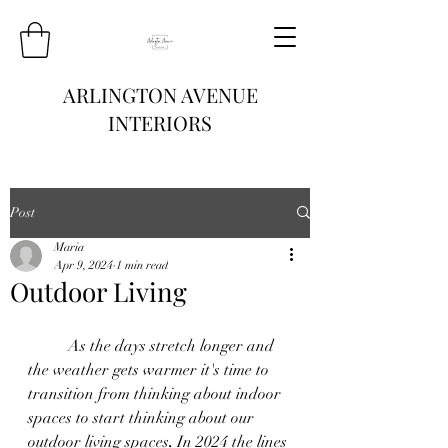
ARLINGTON AVENUE
INTERIORS
Post
Maria
Apr 9, 2024
1 min read
Outdoor Living
	As the days stretch longer and 
the weather gets warmer it's time to 
transition from thinking about indoor 
spaces to start thinking about our 
outdoor living spaces
. 
In 2024 the lines 