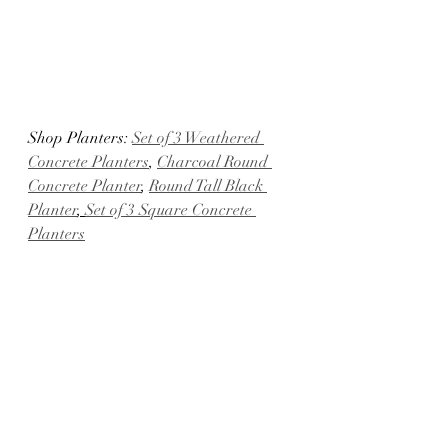
Shop Planters: 
Set of 3 Weathered 
Concrete Planters
, 
Charcoal Round 
Concrete Planter
, 
Round Tall Black 
Planter
, 
Set of 3 Square Concrete 
Planters