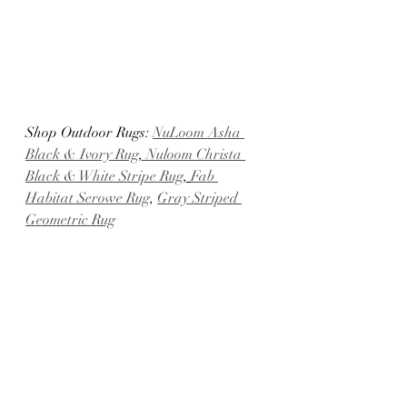
Shop Outdoor Rugs: 
NuLoom Asha 
Black & Ivory Rug
,
 Nuloom Christa 
Black & White Stripe Rug
, 
Fab 
Habitat Serowe Rug
, 
Gray Striped 
Geometric Rug