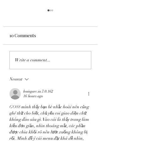
Transforming Spaces
with Artificial
Intelligence
Check out this guest post by
10 Comments
AImodel.com
https://notes.aimodels.fyi/tra
Cozy Fall Bedroo
nsforming-spaces-with-
Write a comment...
artificial-intelligence/
Newest
louisgarc.ia.7.0.162
16 hours ago
GO88
 mình thấy bạn bè nhắc hoài nên cũng 
ghé thử cho biết, chủ yếu coi giao diện chứ 
không đào sâu gì. Vào cái là thấy trang làm 
kiểu đơn giản, nhìn thoáng mắt, các phần 
được chia khối rõ nên lướt xuống không bị 
rối. Mình để ý cái menu đặt khá dễ nhìn, 