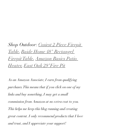
Shop Outdoor: 
Cosiest 2 Piece Firepit 
Table
, 
Baide Home 48" Rectangel 
Firepit Table
, 
Amazon Basics Patio 
Heater
, 
East Oak 29"Fire Pit
As an Amazon Associate, I earn from qualifying 
purchases. This means that if you click on one of my 
links and buy something, I may get a small 
commission from Amazon at no extra cost to you. 
This helps me keep this blog running and creating 
great content. I only recommend products that I love 
and trust, and I appreciate your support!