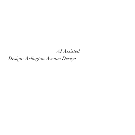
				AI Assisted 
Design: Arlington Avenue Design